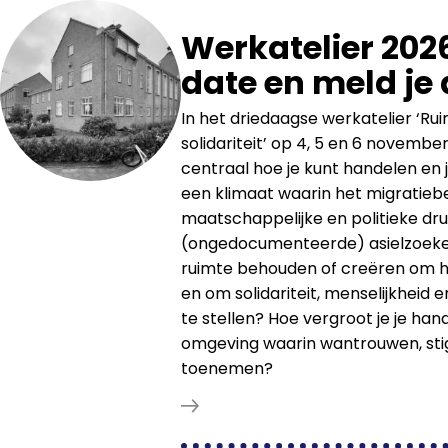
Werkatelier 2026
date en meld je
In het driedaagse werkatelier ‘R
solidariteit’ op 4, 5 en 6 novembe
centraal hoe je kunt handelen en j
een klimaat waarin het migratiebe
maatschappelijke en politieke dr
(ongedocumenteerde) asielzoeke
ruimte behouden of creëren om h
en om solidariteit, menselijkheid 
te stellen? Hoe vergroot je je han
omgeving waarin wantrouwen, stigm
toenemen?