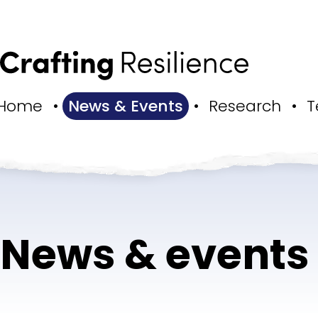
Home
News & Events
Research
T
News & events