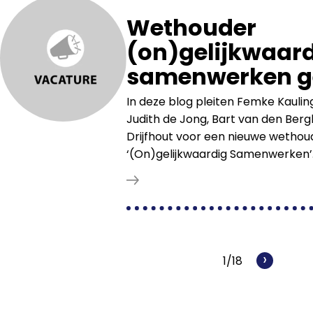
Wethouder
(on)gelijkwaar
samenwerken g
In deze blog pleiten Femke Kaulin
Judith de Jong, Bart van den Bergh
Drijfhout voor een nieuwe wetho
‘(On)gelijkwaardig Samenwerken’
›
1/18