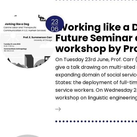
23
'Working like a 
06
Future Seminar
workshop by Pro
On Tuesday 23rd June, Prof. Carr (
give a talk drawing on multi-sited 
expanding domain of social service
States: the deployment of full-ti
service workers. On Wednesday 24 
workshop on linguistic engineering