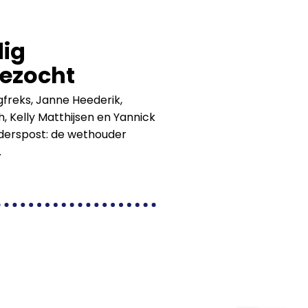
dig
ezocht
gfreks, Janne Heederik,
, Kelly Matthijsen en Yannick
uderspost: de wethouder
.